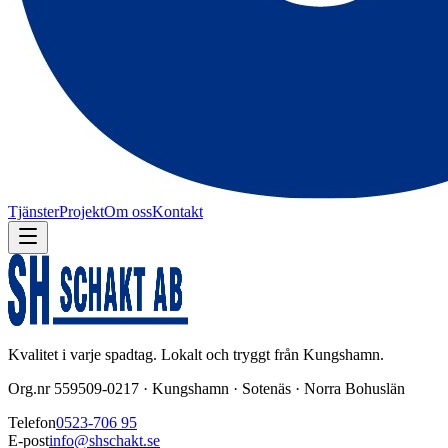
Tjänster
Projekt
Om oss
Kontakt
Kvalitet i varje spadtag. Lokalt och tryggt från Kungshamn.
Org.nr 559509-0217 · Kungshamn · Sotenäs · Norra Bohuslän
Telefon
0523-706 95
E-post
info@shschakt.se